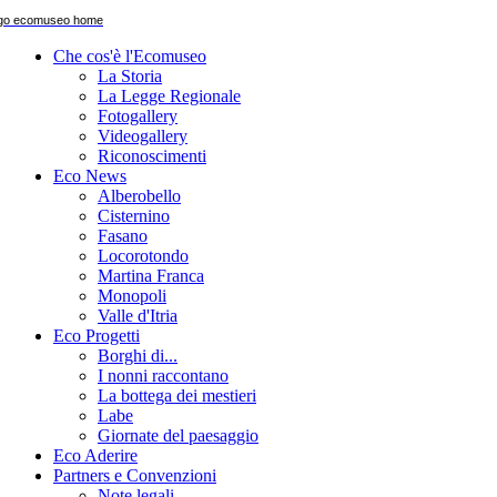
Che cos'è l'Ecomuseo
La Storia
La Legge Regionale
Fotogallery
Videogallery
Riconoscimenti
Eco News
Alberobello
Cisternino
Fasano
Locorotondo
Martina Franca
Monopoli
Valle d'Itria
Eco Progetti
Borghi di...
I nonni raccontano
La bottega dei mestieri
Labe
Giornate del paesaggio
Eco Aderire
Partners e Convenzioni
Note legali