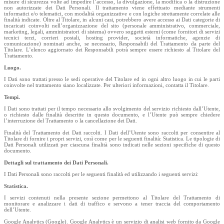
misure di sicurezza volte ad impedire l’accesso, la divulgazione, la modifica o la distruzione
non autorizzate dei Dati Personali. Il trattamento viene effettuato mediante strumenti
informatici e/o telematici, con modalità organizzative e con logiche strettamente correlate alle
finalità indicate. Oltre al Titolare, in alcuni casi, potrebbero avere accesso ai Dati categorie di
incaricati coinvolti nell’organizzazione del sito (personale amministrativo, commerciale,
marketing, legali, amministratori di sistema) ovvero soggetti esterni (come fornitori di servizi
tecnici terzi, corrieri postali, hosting provider, società informatiche, agenzie di
comunicazione) nominati anche, se necessario, Responsabili del Trattamento da parte del
Titolare. L’elenco aggiornato dei Responsabili potrà sempre essere richiesto al Titolare del
Trattamento.
Luogo.
I Dati sono trattati presso le sedi operative del Titolare ed in ogni altro luogo in cui le parti
coinvolte nel trattamento siano localizzate. Per ulteriori informazioni, contatta il Titolare.
Tempi.
I Dati sono trattati per il tempo necessario allo svolgimento del servizio richiesto dall’Utente,
o richiesto dalle finalità descritte in questo documento, e l’Utente può sempre chiedere
l’interruzione del Trattamento o la cancellazione dei Dati.
Finalità del Trattamento dei Dati raccolti. I Dati dell’Utente sono raccolti per consentire al
Titolare di fornire i propri servizi, così come per le seguenti finalità: Statistica. Le tipologie di
Dati Personali utilizzati per ciascuna finalità sono indicati nelle sezioni specifiche di questo
documento.
Dettagli sul trattamento dei Dati Personali.
I Dati Personali sono raccolti per le seguenti finalità ed utilizzando i seguenti servizi:
Statistica.
I servizi contenuti nella presente sezione permettono al Titolare del Trattamento di
monitorare e analizzare i dati di traffico e servono a tener traccia del comportamento
dell’Utente.
Google Analytics (Google). Google Analytics è un servizio di analisi web fornito da Google