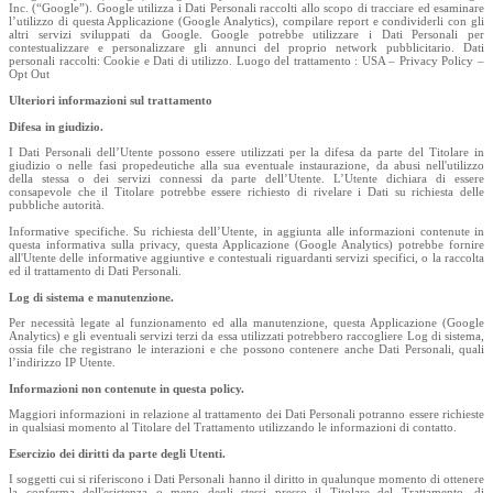
Inc. (“Google”). Google utilizza i Dati Personali raccolti allo scopo di tracciare ed esaminare
l’utilizzo di questa Applicazione (Google Analytics), compilare report e condividerli con gli
altri servizi sviluppati da Google. Google potrebbe utilizzare i Dati Personali per
contestualizzare e personalizzare gli annunci del proprio network pubblicitario. Dati
personali raccolti: Cookie e Dati di utilizzo. Luogo del trattamento : USA – Privacy Policy –
Opt Out
Ulteriori informazioni sul trattamento
Difesa in giudizio.
I Dati Personali dell’Utente possono essere utilizzati per la difesa da parte del Titolare in
giudizio o nelle fasi propedeutiche alla sua eventuale instaurazione, da abusi nell'utilizzo
della stessa o dei servizi connessi da parte dell’Utente. L’Utente dichiara di essere
consapevole che il Titolare potrebbe essere richiesto di rivelare i Dati su richiesta delle
pubbliche autorità.
Informative specifiche. Su richiesta dell’Utente, in aggiunta alle informazioni contenute in
questa informativa sulla privacy, questa Applicazione (Google Analytics) potrebbe fornire
all'Utente delle informative aggiuntive e contestuali riguardanti servizi specifici, o la raccolta
ed il trattamento di Dati Personali.
Log di sistema e manutenzione.
Per necessità legate al funzionamento ed alla manutenzione, questa Applicazione (Google
Analytics) e gli eventuali servizi terzi da essa utilizzati potrebbero raccogliere Log di sistema,
ossia file che registrano le interazioni e che possono contenere anche Dati Personali, quali
l’indirizzo IP Utente.
Informazioni non contenute in questa policy.
Maggiori informazioni in relazione al trattamento dei Dati Personali potranno essere richieste
in qualsiasi momento al Titolare del Trattamento utilizzando le informazioni di contatto.
Esercizio dei diritti da parte degli Utenti.
I soggetti cui si riferiscono i Dati Personali hanno il diritto in qualunque momento di ottenere
la conferma dell'esistenza o meno degli stessi presso il Titolare del Trattamento, di