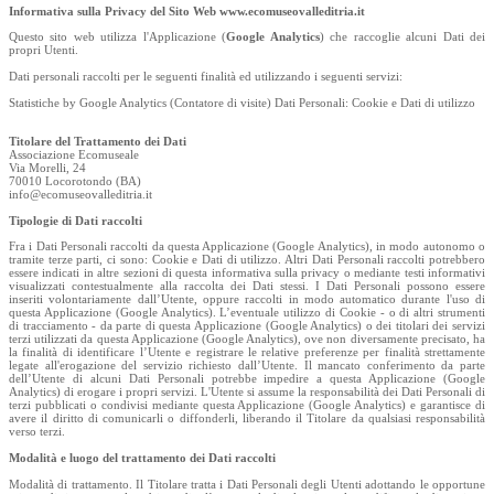
Informativa sulla Privacy del Sito Web www.ecomuseovalleditria.it
Questo sito web utilizza l'Applicazione (
Google Analytics
) che raccoglie alcuni Dati dei
propri Utenti.
Dati personali raccolti per le seguenti finalità ed utilizzando i seguenti servizi:
Statistiche by Google Analytics (Contatore di visite) Dati Personali: Cookie e Dati di utilizzo
Titolare del Trattamento dei Dati
Associazione Ecomuseale
Via Morelli, 24
70010 Locorotondo (BA)
info@ecomuseovalleditria.it
Tipologie di Dati raccolti
Fra i Dati Personali raccolti da questa Applicazione (Google Analytics), in modo autonomo o
tramite terze parti, ci sono: Cookie e Dati di utilizzo. Altri Dati Personali raccolti potrebbero
essere indicati in altre sezioni di questa informativa sulla privacy o mediante testi informativi
visualizzati contestualmente alla raccolta dei Dati stessi. I Dati Personali possono essere
inseriti volontariamente dall’Utente, oppure raccolti in modo automatico durante l'uso di
questa Applicazione (Google Analytics). L’eventuale utilizzo di Cookie - o di altri strumenti
di tracciamento - da parte di questa Applicazione (Google Analytics) o dei titolari dei servizi
terzi utilizzati da questa Applicazione (Google Analytics), ove non diversamente precisato, ha
la finalità di identificare l’Utente e registrare le relative preferenze per finalità strettamente
legate all'erogazione del servizio richiesto dall’Utente. Il mancato conferimento da parte
dell’Utente di alcuni Dati Personali potrebbe impedire a questa Applicazione (Google
Analytics) di erogare i propri servizi. L'Utente si assume la responsabilità dei Dati Personali di
terzi pubblicati o condivisi mediante questa Applicazione (Google Analytics) e garantisce di
avere il diritto di comunicarli o diffonderli, liberando il Titolare da qualsiasi responsabilità
verso terzi.
Modalità e luogo del trattamento dei Dati raccolti
Modalità di trattamento. Il Titolare tratta i Dati Personali degli Utenti adottando le opportune