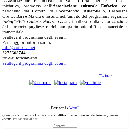
L’Associazione Ecomuseale di Valle d’Itria aderisce a questa
iniziativa, promossa dall’
Associazione culturale Euforica
, col
patrocinio dei Comuni di Locorotondo, Alberobello, Castellana
Grotte, Bari e Matera e inserita nell’ambito del programma regionale
InPuglia365 Cultura Natura Gusto
, finalizzato alla valorizzazione
del territorio pugliese e del suo patrimonio diffuso, materiale e
immateriale
.
Si allega il programma degli eventi.
Per maggiori informazioni:
info@euforica.net
3277608744
fb:@euforicaeventi
Si allega il programma degli eventi
Twitter
©
Copyright
2013 Associazione Ecomuseale di Valle D'Itria - Via
Morelli, 24 - 70010 Locorotondo (BA). Tutti i diritti riservati.
Designers by
Wisuall
Questo sito utilizza i cookie. Se non si modificano le impostazioni del browser, l'utente
accetta.
Per saperne di piu'
Approvo