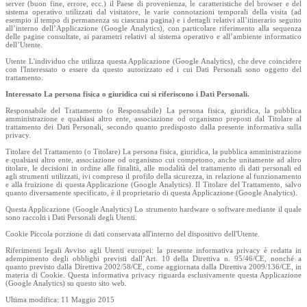
server (buon fine, errore, ecc.) il Paese di provenienza, le caratteristiche del browser e del
sistema operativo utilizzati dal visitatore, le varie connotazioni temporali della visita (ad
esempio il tempo di permanenza su ciascuna pagina) e i dettagli relativi all’itinerario seguito
all’interno dell’Applicazione (Google Analytics), con particolare riferimento alla sequenza
delle pagine consultate, ai parametri relativi al sistema operativo e all’ambiente informatico
dell’Utente.
Utente L'individuo che utilizza questa Applicazione (Google Analytics), che deve coincidere
con l'Interessato o essere da questo autorizzato ed i cui Dati Personali sono oggetto del
trattamento.
Interessato La persona fisica o giuridica cui si riferiscono i Dati Personali.
Responsabile del Trattamento (o Responsabile) La persona fisica, giuridica, la pubblica
amministrazione e qualsiasi altro ente, associazione od organismo preposti dal Titolare al
trattamento dei Dati Personali, secondo quanto predisposto dalla presente informativa sulla
privacy.
Titolare del Trattamento (o Titolare) La persona fisica, giuridica, la pubblica amministrazione
e qualsiasi altro ente, associazione od organismo cui competono, anche unitamente ad altro
titolare, le decisioni in ordine alle finalità, alle modalità del trattamento di dati personali ed
agli strumenti utilizzati, ivi compreso il profilo della sicurezza, in relazione al funzionamento
e alla fruizione di questa Applicazione (Google Analytics). Il Titolare del Trattamento, salvo
quanto diversamente specificato, è il proprietario di questa Applicazione (Google Analytics).
Questa Applicazione (Google Analytics) Lo strumento hardware o software mediante il quale
sono raccolti i Dati Personali degli Utenti.
Cookie Piccola porzione di dati conservata all'interno del dispositivo dell'Utente.
Riferimenti legali Avviso agli Utenti europei: la presente informativa privacy è redatta in
adempimento degli obblighi previsti dall’Art. 10 della Direttiva n. 95/46/CE, nonché a
quanto previsto dalla Direttiva 2002/58/CE, come aggiornata dalla Direttiva 2009/136/CE, in
materia di Cookie. Questa informativa privacy riguarda esclusivamente questa Applicazione
(Google Analytics) su questo sito web.
Ultima modifica: 11 Maggio 2015