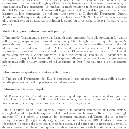
conoscerne il contenuto e l'origine, di verificarne l'esattezza o chiederne l’integrazione, la
cancellazione, l'aggiornamento, la rettifica, la trasformazione in forma anonima o il blocco
dei Dati Personali trattati in violazione di legge, nonché di opporsi in ogni caso, per motivi
legittimi, al loro trattamento. Le richieste vanno rivolte al Titolare del Trattamento. Questa
Applicazione (Google Analytics) non supporta le richieste “Do Not Track”. Per conoscere se
gli eventuali servizi di terze parti utilizzati le supportano, consulta le loro informativa sulla
privacy.
Modifiche a questa informativa sulla privacy.
Il Titolare del Trattamento si riserva il diritto di apportare modifiche alla presente informativa
sulla privacy in qualunque momento dandone pubblicità agli Utenti su questa pagina. Si
prega dunque di consultare spesso questa pagina, prendendo come riferimento la data di
ultima modifica indicata in fondo. Nel caso di mancata accettazione delle modifiche
apportate alla presente informativa sulla privacy, l’Utente è tenuto a cessare l’utilizzo di
questa Applicazione (Google Analytics) e può richiedere al Titolare del Trattamento di
rimuovere i propri Dati Personali. Salvo quanto diversamente specificato, la precedente
informativa sulla privacy continuerà ad applicarsi ai Dati Personali sino a quel momento
raccolti.
Informazioni su questa informativa sulla privacy.
Il Titolare del Trattamento dei Dati è responsabile per questa informativa sulla privacy,
redatta partendo da moduli predisposti da iubenda.com.
Definizioni e riferimenti legali
Dati Personali (o Dati) Costituisce dato personale qualunque informazione relativa a persona
fisica, identificata o identificabile, anche indirettamente, mediante riferimento a qualsiasi altra
informazione, ivi compreso un numero di identificazione personale.
Dati di Utilizzo Sono i dati personali raccolti in maniera automatica dall’Applicazione
(Google Analytics) (o dalle applicazioni di parti terze che la stessa utilizza), tra i quali: gli
indirizzi IP o i nomi a dominio dei computer utilizzati dall’Utente che si connette
all’Applicazione (Google Analytics), gli indirizzi in notazione URI (Uniform Resource
Identifier), l’orario della richiesta, il metodo utilizzato nel sottoporre la richiesta al server, la
dimensione del file ottenuto in risposta, il codice numerico indicante lo stato della risposta dal