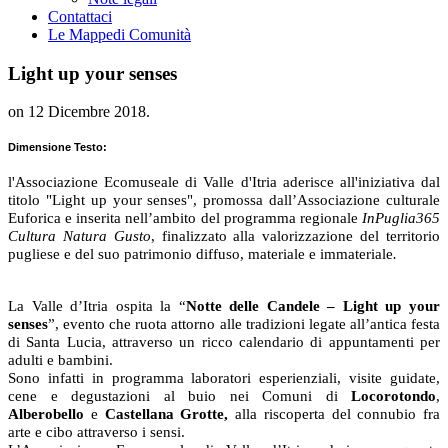
Contattaci
Le Mappe
di Comunità
Light up your senses
on
12 Dicembre 2018
.
Dimensione Testo:
l'Associazione Ecomuseale di Valle d'Itria aderisce
all'iniziativa dal
titolo "Light up your senses", promossa dall’Associazione culturale
Euforica e inserita nell’ambito del programma regionale
InPuglia365
Cultura Natura Gusto
, finalizzato alla valorizzazione del territorio
pugliese e del suo patrimonio diffuso, materiale e immateriale
.
La Valle d’Itria ospita la “
Notte delle Candele – Light up your
senses
”, evento che ruota attorno alle tradizioni legate all’antica festa
di Santa Lucia, attraverso un ricco calendario di appuntamenti per
adulti e bambini.
Sono infatti in programma laboratori esperienziali, visite guidate,
cene e degustazioni al buio nei Comuni di
Locorotondo
,
Alberobello
e
Castellana Grotte,
alla riscoperta del connubio fra
arte e cibo attraverso i sensi.