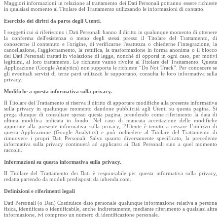
Maggiori informazioni in relazione al trattamento dei Dati Personali potranno essere richieste
in qualsiasi momento al Titolare del Trattamento utilizzando le informazioni di contatto.
Esercizio dei diritti da parte degli Utenti.
I soggetti cui si riferiscono i Dati Personali hanno il diritto in qualunque momento di ottenere
la conferma dell'esistenza o meno degli stessi presso il Titolare del Trattamento, di
conoscerne il contenuto e l'origine, di verificarne l'esattezza o chiederne l’integrazione, la
cancellazione, l'aggiornamento, la rettifica, la trasformazione in forma anonima o il blocco
dei Dati Personali trattati in violazione di legge, nonché di opporsi in ogni caso, per motivi
legittimi, al loro trattamento. Le richieste vanno rivolte al Titolare del Trattamento. Questa
Applicazione (Google Analytics) non supporta le richieste “Do Not Track”. Per conoscere se
gli eventuali servizi di terze parti utilizzati le supportano, consulta le loro informativa sulla
privacy.
Modifiche a questa informativa sulla privacy.
Il Titolare del Trattamento si riserva il diritto di apportare modifiche alla presente informativa
sulla privacy in qualunque momento dandone pubblicità agli Utenti su questa pagina. Si
prega dunque di consultare spesso questa pagina, prendendo come riferimento la data di
ultima modifica indicata in fondo. Nel caso di mancata accettazione delle modifiche
apportate alla presente informativa sulla privacy, l’Utente è tenuto a cessare l’utilizzo di
questa Applicazione (Google Analytics) e può richiedere al Titolare del Trattamento di
rimuovere i propri Dati Personali. Salvo quanto diversamente specificato, la precedente
informativa sulla privacy continuerà ad applicarsi ai Dati Personali sino a quel momento
raccolti.
Informazioni su questa informativa sulla privacy.
Il Titolare del Trattamento dei Dati è responsabile per questa informativa sulla privacy,
redatta partendo da moduli predisposti da iubenda.com.
Definizioni e riferimenti legali
Dati Personali (o Dati) Costituisce dato personale qualunque informazione relativa a persona
fisica, identificata o identificabile, anche indirettamente, mediante riferimento a qualsiasi altra
informazione, ivi compreso un numero di identificazione personale.