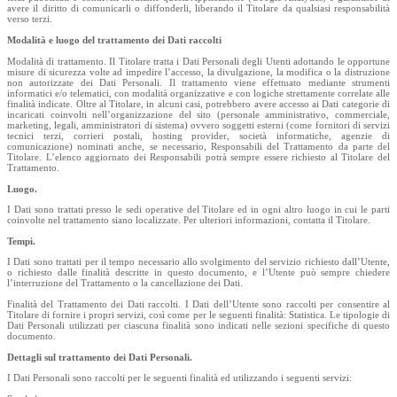
avere il diritto di comunicarli o diffonderli, liberando il Titolare da qualsiasi responsabilità
verso terzi.
Modalità e luogo del trattamento dei Dati raccolti
Modalità di trattamento. Il Titolare tratta i Dati Personali degli Utenti adottando le opportune
misure di sicurezza volte ad impedire l’accesso, la divulgazione, la modifica o la distruzione
non autorizzate dei Dati Personali. Il trattamento viene effettuato mediante strumenti
informatici e/o telematici, con modalità organizzative e con logiche strettamente correlate alle
finalità indicate. Oltre al Titolare, in alcuni casi, potrebbero avere accesso ai Dati categorie di
incaricati coinvolti nell’organizzazione del sito (personale amministrativo, commerciale,
marketing, legali, amministratori di sistema) ovvero soggetti esterni (come fornitori di servizi
tecnici terzi, corrieri postali, hosting provider, società informatiche, agenzie di
comunicazione) nominati anche, se necessario, Responsabili del Trattamento da parte del
Titolare. L’elenco aggiornato dei Responsabili potrà sempre essere richiesto al Titolare del
Trattamento.
Luogo.
I Dati sono trattati presso le sedi operative del Titolare ed in ogni altro luogo in cui le parti
coinvolte nel trattamento siano localizzate. Per ulteriori informazioni, contatta il Titolare.
Tempi.
I Dati sono trattati per il tempo necessario allo svolgimento del servizio richiesto dall’Utente,
o richiesto dalle finalità descritte in questo documento, e l’Utente può sempre chiedere
l’interruzione del Trattamento o la cancellazione dei Dati.
Finalità del Trattamento dei Dati raccolti. I Dati dell’Utente sono raccolti per consentire al
Titolare di fornire i propri servizi, così come per le seguenti finalità: Statistica. Le tipologie di
Dati Personali utilizzati per ciascuna finalità sono indicati nelle sezioni specifiche di questo
documento.
Dettagli sul trattamento dei Dati Personali.
I Dati Personali sono raccolti per le seguenti finalità ed utilizzando i seguenti servizi: