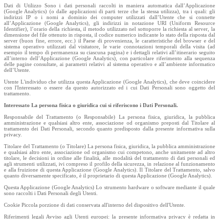
Dati di Utilizzo Sono i dati personali raccolti in maniera automatica dall’Applicazione
(Google Analytics) (o dalle applicazioni di parti terze che la stessa utilizza), tra i quali: gli
indirizzi IP o i nomi a dominio dei computer utilizzati dall’Utente che si connette
all’Applicazione (Google Analytics), gli indirizzi in notazione URI (Uniform Resource
Identifier), l’orario della richiesta, il metodo utilizzato nel sottoporre la richiesta al server, la
dimensione del file ottenuto in risposta, il codice numerico indicante lo stato della risposta dal
server (buon fine, errore, ecc.) il Paese di provenienza, le caratteristiche del browser e del
sistema operativo utilizzati dal visitatore, le varie connotazioni temporali della visita (ad
esempio il tempo di permanenza su ciascuna pagina) e i dettagli relativi all’itinerario seguito
all’interno dell’Applicazione (Google Analytics), con particolare riferimento alla sequenza
delle pagine consultate, ai parametri relativi al sistema operativo e all’ambiente informatico
dell’Utente.
Utente L'individuo che utilizza questa Applicazione (Google Analytics), che deve coincidere
con l'Interessato o essere da questo autorizzato ed i cui Dati Personali sono oggetto del
trattamento.
Interessato La persona fisica o giuridica cui si riferiscono i Dati Personali.
Responsabile del Trattamento (o Responsabile) La persona fisica, giuridica, la pubblica
amministrazione e qualsiasi altro ente, associazione od organismo preposti dal Titolare al
trattamento dei Dati Personali, secondo quanto predisposto dalla presente informativa sulla
privacy.
Titolare del Trattamento (o Titolare) La persona fisica, giuridica, la pubblica amministrazione
e qualsiasi altro ente, associazione od organismo cui competono, anche unitamente ad altro
titolare, le decisioni in ordine alle finalità, alle modalità del trattamento di dati personali ed
agli strumenti utilizzati, ivi compreso il profilo della sicurezza, in relazione al funzionamento
e alla fruizione di questa Applicazione (Google Analytics). Il Titolare del Trattamento, salvo
quanto diversamente specificato, è il proprietario di questa Applicazione (Google Analytics).
Questa Applicazione (Google Analytics) Lo strumento hardware o software mediante il quale
sono raccolti i Dati Personali degli Utenti.
Cookie Piccola porzione di dati conservata all'interno del dispositivo dell'Utente.
Riferimenti legali Avviso agli Utenti europei: la presente informativa privacy è redatta in