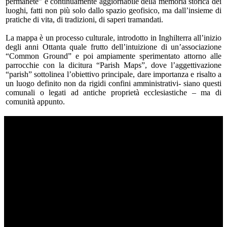
permanete” e continuamente aggiornabile della memoria storica dei
luoghi, fatti non più solo dallo spazio geofisico, ma dall’insieme di
pratiche di vita, di tradizioni, di saperi tramandati.
La mappa è un processo culturale, introdotto in Inghilterra all’inizio
degli anni Ottanta quale frutto dell’intuizione di un’associazione
“Common Ground” e poi ampiamente sperimentato attorno alle
parrocchie con la dicitura “Parish Maps”, dove l’aggettivazione
“parish” sottolinea l’obiettivo principale, dare importanza e risalto a
un luogo definito non da rigidi confini amministrativi- siano questi
comunali o legati ad antiche proprietà ecclesiastiche – ma di
comunità appunto.