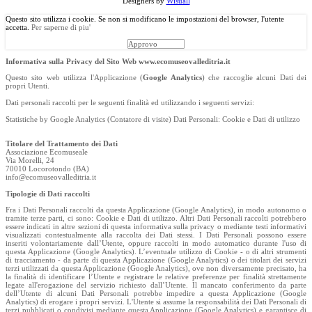
Designers by
Wisuall
Questo sito utilizza i cookie. Se non si modificano le impostazioni del browser, l'utente
accetta.
Per saperne di piu'
Approvo
Informativa sulla Privacy del Sito Web www.ecomuseovalleditria.it
Questo sito web utilizza l'Applicazione (
Google Analytics
) che raccoglie alcuni Dati dei
propri Utenti.
Dati personali raccolti per le seguenti finalità ed utilizzando i seguenti servizi:
Statistiche by Google Analytics (Contatore di visite) Dati Personali: Cookie e Dati di utilizzo
Titolare del Trattamento dei Dati
Associazione Ecomuseale
Via Morelli, 24
70010 Locorotondo (BA)
info@ecomuseovalleditria.it
Tipologie di Dati raccolti
Fra i Dati Personali raccolti da questa Applicazione (Google Analytics), in modo autonomo o
tramite terze parti, ci sono: Cookie e Dati di utilizzo. Altri Dati Personali raccolti potrebbero
essere indicati in altre sezioni di questa informativa sulla privacy o mediante testi informativi
visualizzati contestualmente alla raccolta dei Dati stessi. I Dati Personali possono essere
inseriti volontariamente dall’Utente, oppure raccolti in modo automatico durante l'uso di
questa Applicazione (Google Analytics). L’eventuale utilizzo di Cookie - o di altri strumenti
di tracciamento - da parte di questa Applicazione (Google Analytics) o dei titolari dei servizi
terzi utilizzati da questa Applicazione (Google Analytics), ove non diversamente precisato, ha
la finalità di identificare l’Utente e registrare le relative preferenze per finalità strettamente
legate all'erogazione del servizio richiesto dall’Utente. Il mancato conferimento da parte
dell’Utente di alcuni Dati Personali potrebbe impedire a questa Applicazione (Google
Analytics) di erogare i propri servizi. L'Utente si assume la responsabilità dei Dati Personali di
terzi pubblicati o condivisi mediante questa Applicazione (Google Analytics) e garantisce di