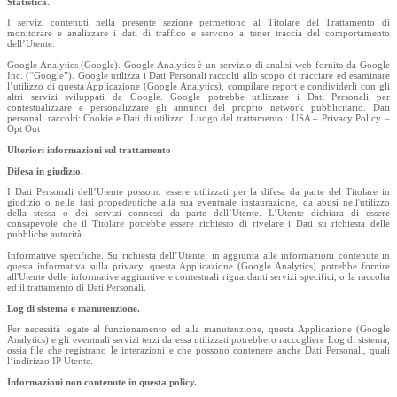
Statistica.
I servizi contenuti nella presente sezione permettono al Titolare del Trattamento di
monitorare e analizzare i dati di traffico e servono a tener traccia del comportamento
dell’Utente.
Google Analytics (Google). Google Analytics è un servizio di analisi web fornito da Google
Inc. (“Google”). Google utilizza i Dati Personali raccolti allo scopo di tracciare ed esaminare
l’utilizzo di questa Applicazione (Google Analytics), compilare report e condividerli con gli
altri servizi sviluppati da Google. Google potrebbe utilizzare i Dati Personali per
contestualizzare e personalizzare gli annunci del proprio network pubblicitario. Dati
personali raccolti: Cookie e Dati di utilizzo. Luogo del trattamento : USA – Privacy Policy –
Opt Out
Ulteriori informazioni sul trattamento
Difesa in giudizio.
I Dati Personali dell’Utente possono essere utilizzati per la difesa da parte del Titolare in
giudizio o nelle fasi propedeutiche alla sua eventuale instaurazione, da abusi nell'utilizzo
della stessa o dei servizi connessi da parte dell’Utente. L’Utente dichiara di essere
consapevole che il Titolare potrebbe essere richiesto di rivelare i Dati su richiesta delle
pubbliche autorità.
Informative specifiche. Su richiesta dell’Utente, in aggiunta alle informazioni contenute in
questa informativa sulla privacy, questa Applicazione (Google Analytics) potrebbe fornire
all'Utente delle informative aggiuntive e contestuali riguardanti servizi specifici, o la raccolta
ed il trattamento di Dati Personali.
Log di sistema e manutenzione.
Per necessità legate al funzionamento ed alla manutenzione, questa Applicazione (Google
Analytics) e gli eventuali servizi terzi da essa utilizzati potrebbero raccogliere Log di sistema,
ossia file che registrano le interazioni e che possono contenere anche Dati Personali, quali
l’indirizzo IP Utente.
Informazioni non contenute in questa policy.