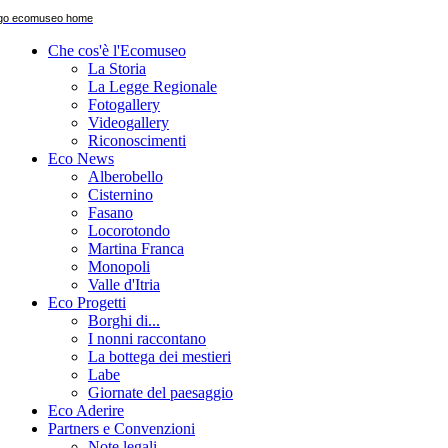
Che cos'è l'Ecomuseo
La Storia
La Legge Regionale
Fotogallery
Videogallery
Riconoscimenti
Eco News
Alberobello
Cisternino
Fasano
Locorotondo
Martina Franca
Monopoli
Valle d'Itria
Eco Progetti
Borghi di...
I nonni raccontano
La bottega dei mestieri
Labe
Giornate del paesaggio
Eco Aderire
Partners e Convenzioni
Note legali