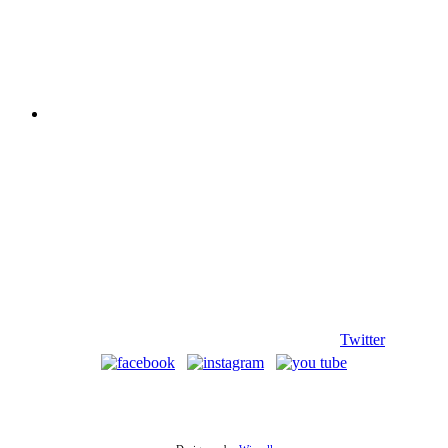
Twitter
©
Copyright
2013 Associazione Ecomuseale di Valle D'Itria - Via
Morelli, 24 - 70010 Locorotondo (BA). Tutti i diritti riservati.