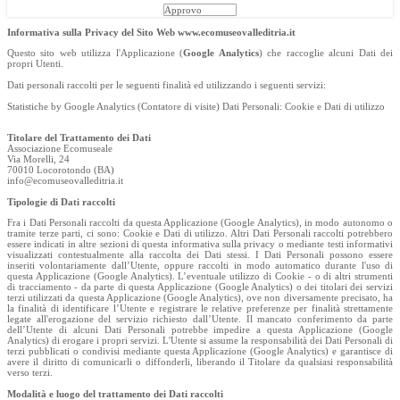
Approvo
Informativa sulla Privacy del Sito Web www.ecomuseovalleditria.it
Questo sito web utilizza l'Applicazione (
Google Analytics
) che raccoglie alcuni Dati dei
propri Utenti.
Dati personali raccolti per le seguenti finalità ed utilizzando i seguenti servizi:
Statistiche by Google Analytics (Contatore di visite) Dati Personali: Cookie e Dati di utilizzo
Titolare del Trattamento dei Dati
Associazione Ecomuseale
Via Morelli, 24
70010 Locorotondo (BA)
info@ecomuseovalleditria.it
Tipologie di Dati raccolti
Fra i Dati Personali raccolti da questa Applicazione (Google Analytics), in modo autonomo o
tramite terze parti, ci sono: Cookie e Dati di utilizzo. Altri Dati Personali raccolti potrebbero
essere indicati in altre sezioni di questa informativa sulla privacy o mediante testi informativi
visualizzati contestualmente alla raccolta dei Dati stessi. I Dati Personali possono essere
inseriti volontariamente dall’Utente, oppure raccolti in modo automatico durante l'uso di
questa Applicazione (Google Analytics). L’eventuale utilizzo di Cookie - o di altri strumenti
di tracciamento - da parte di questa Applicazione (Google Analytics) o dei titolari dei servizi
terzi utilizzati da questa Applicazione (Google Analytics), ove non diversamente precisato, ha
la finalità di identificare l’Utente e registrare le relative preferenze per finalità strettamente
legate all'erogazione del servizio richiesto dall’Utente. Il mancato conferimento da parte
dell’Utente di alcuni Dati Personali potrebbe impedire a questa Applicazione (Google
Analytics) di erogare i propri servizi. L'Utente si assume la responsabilità dei Dati Personali di
terzi pubblicati o condivisi mediante questa Applicazione (Google Analytics) e garantisce di
avere il diritto di comunicarli o diffonderli, liberando il Titolare da qualsiasi responsabilità
verso terzi.
Modalità e luogo del trattamento dei Dati raccolti