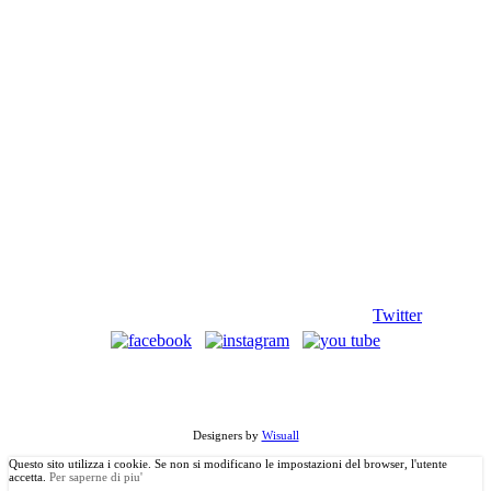
Twitter
©
Copyright
2013 Associazione Ecomuseale di Valle D'Itria - Via
Morelli, 24 - 70010 Locorotondo (BA). Tutti i diritti riservati.
Designers by
Wisuall
Questo sito utilizza i cookie. Se non si modificano le impostazioni del browser, l'utente
accetta.
Per saperne di piu'