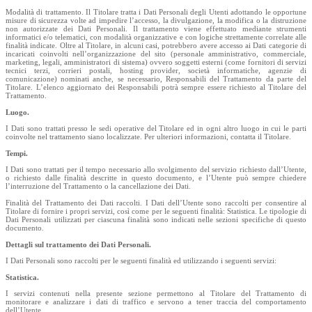
Modalità di trattamento. Il Titolare tratta i Dati Personali degli Utenti adottando le opportune
misure di sicurezza volte ad impedire l’accesso, la divulgazione, la modifica o la distruzione
non autorizzate dei Dati Personali. Il trattamento viene effettuato mediante strumenti
informatici e/o telematici, con modalità organizzative e con logiche strettamente correlate alle
finalità indicate. Oltre al Titolare, in alcuni casi, potrebbero avere accesso ai Dati categorie di
incaricati coinvolti nell’organizzazione del sito (personale amministrativo, commerciale,
marketing, legali, amministratori di sistema) ovvero soggetti esterni (come fornitori di servizi
tecnici terzi, corrieri postali, hosting provider, società informatiche, agenzie di
comunicazione) nominati anche, se necessario, Responsabili del Trattamento da parte del
Titolare. L’elenco aggiornato dei Responsabili potrà sempre essere richiesto al Titolare del
Trattamento.
Luogo.
I Dati sono trattati presso le sedi operative del Titolare ed in ogni altro luogo in cui le parti
coinvolte nel trattamento siano localizzate. Per ulteriori informazioni, contatta il Titolare.
Tempi.
I Dati sono trattati per il tempo necessario allo svolgimento del servizio richiesto dall’Utente,
o richiesto dalle finalità descritte in questo documento, e l’Utente può sempre chiedere
l’interruzione del Trattamento o la cancellazione dei Dati.
Finalità del Trattamento dei Dati raccolti. I Dati dell’Utente sono raccolti per consentire al
Titolare di fornire i propri servizi, così come per le seguenti finalità: Statistica. Le tipologie di
Dati Personali utilizzati per ciascuna finalità sono indicati nelle sezioni specifiche di questo
documento.
Dettagli sul trattamento dei Dati Personali.
I Dati Personali sono raccolti per le seguenti finalità ed utilizzando i seguenti servizi:
Statistica.
I servizi contenuti nella presente sezione permettono al Titolare del Trattamento di
monitorare e analizzare i dati di traffico e servono a tener traccia del comportamento
dell’Utente.