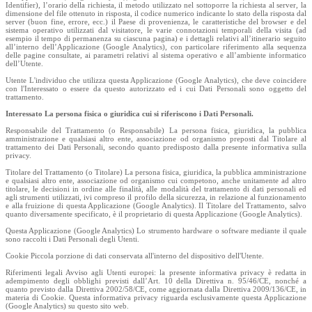
Identifier), l’orario della richiesta, il metodo utilizzato nel sottoporre la richiesta al server, la
dimensione del file ottenuto in risposta, il codice numerico indicante lo stato della risposta dal
server (buon fine, errore, ecc.) il Paese di provenienza, le caratteristiche del browser e del
sistema operativo utilizzati dal visitatore, le varie connotazioni temporali della visita (ad
esempio il tempo di permanenza su ciascuna pagina) e i dettagli relativi all’itinerario seguito
all’interno dell’Applicazione (Google Analytics), con particolare riferimento alla sequenza
delle pagine consultate, ai parametri relativi al sistema operativo e all’ambiente informatico
dell’Utente.
Utente L'individuo che utilizza questa Applicazione (Google Analytics), che deve coincidere
con l'Interessato o essere da questo autorizzato ed i cui Dati Personali sono oggetto del
trattamento.
Interessato La persona fisica o giuridica cui si riferiscono i Dati Personali.
Responsabile del Trattamento (o Responsabile) La persona fisica, giuridica, la pubblica
amministrazione e qualsiasi altro ente, associazione od organismo preposti dal Titolare al
trattamento dei Dati Personali, secondo quanto predisposto dalla presente informativa sulla
privacy.
Titolare del Trattamento (o Titolare) La persona fisica, giuridica, la pubblica amministrazione
e qualsiasi altro ente, associazione od organismo cui competono, anche unitamente ad altro
titolare, le decisioni in ordine alle finalità, alle modalità del trattamento di dati personali ed
agli strumenti utilizzati, ivi compreso il profilo della sicurezza, in relazione al funzionamento
e alla fruizione di questa Applicazione (Google Analytics). Il Titolare del Trattamento, salvo
quanto diversamente specificato, è il proprietario di questa Applicazione (Google Analytics).
Questa Applicazione (Google Analytics) Lo strumento hardware o software mediante il quale
sono raccolti i Dati Personali degli Utenti.
Cookie Piccola porzione di dati conservata all'interno del dispositivo dell'Utente.
Riferimenti legali Avviso agli Utenti europei: la presente informativa privacy è redatta in
adempimento degli obblighi previsti dall’Art. 10 della Direttiva n. 95/46/CE, nonché a
quanto previsto dalla Direttiva 2002/58/CE, come aggiornata dalla Direttiva 2009/136/CE, in
materia di Cookie. Questa informativa privacy riguarda esclusivamente questa Applicazione
(Google Analytics) su questo sito web.