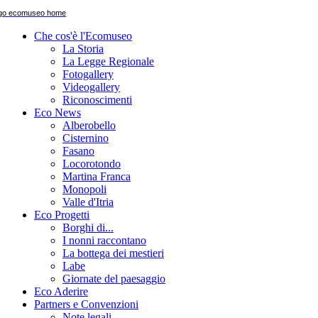
Che cos'è l'Ecomuseo
La Storia
La Legge Regionale
Fotogallery
Videogallery
Riconoscimenti
Eco News
Alberobello
Cisternino
Fasano
Locorotondo
Martina Franca
Monopoli
Valle d'Itria
Eco Progetti
Borghi di...
I nonni raccontano
La bottega dei mestieri
Labe
Giornate del paesaggio
Eco Aderire
Partners e Convenzioni
Note legali