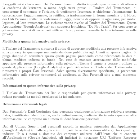
I soggetti cui si riferiscono i Dati Personali hanno il diritto in qualunque momento di ottenere
la conferma dell'esistenza o meno degli stessi presso il Titolare del Trattamento, di
conoscerne il contenuto e l'origine, di verificarne l'esattezza o chiederne l’integrazione, la
cancellazione, l'aggiornamento, la rettifica, la trasformazione in forma anonima o il blocco
dei Dati Personali trattati in violazione di legge, nonché di opporsi in ogni caso, per motivi
legittimi, al loro trattamento. Le richieste vanno rivolte al Titolare del Trattamento. Questa
Applicazione (Google Analytics) non supporta le richieste “Do Not Track”. Per conoscere se
gli eventuali servizi di terze parti utilizzati le supportano, consulta le loro informativa sulla
privacy.
Modifiche a questa informativa sulla privacy.
Il Titolare del Trattamento si riserva il diritto di apportare modifiche alla presente informativa
sulla privacy in qualunque momento dandone pubblicità agli Utenti su questa pagina. Si
prega dunque di consultare spesso questa pagina, prendendo come riferimento la data di
ultima modifica indicata in fondo. Nel caso di mancata accettazione delle modifiche
apportate alla presente informativa sulla privacy, l’Utente è tenuto a cessare l’utilizzo di
questa Applicazione (Google Analytics) e può richiedere al Titolare del Trattamento di
rimuovere i propri Dati Personali. Salvo quanto diversamente specificato, la precedente
informativa sulla privacy continuerà ad applicarsi ai Dati Personali sino a quel momento
raccolti.
Informazioni su questa informativa sulla privacy.
Il Titolare del Trattamento dei Dati è responsabile per questa informativa sulla privacy,
redatta partendo da moduli predisposti da iubenda.com.
Definizioni e riferimenti legali
Dati Personali (o Dati) Costituisce dato personale qualunque informazione relativa a persona
fisica, identificata o identificabile, anche indirettamente, mediante riferimento a qualsiasi altra
informazione, ivi compreso un numero di identificazione personale.
Dati di Utilizzo Sono i dati personali raccolti in maniera automatica dall’Applicazione
(Google Analytics) (o dalle applicazioni di parti terze che la stessa utilizza), tra i quali: gli
indirizzi IP o i nomi a dominio dei computer utilizzati dall’Utente che si connette
all’Applicazione (Google Analytics), gli indirizzi in notazione URI (Uniform Resource