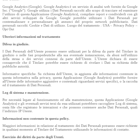
Google Analytics (Google). Google Analytics è un servizio di analisi web fornito da Google
Inc. (“Google”). Google utilizza i Dati Personali raccolti allo scopo di tracciare ed esaminare
l’utilizzo di questa Applicazione (Google Analytics), compilare report e condividerli con gli
altri servizi sviluppati da Google. Google potrebbe utilizzare i Dati Personali per
contestualizzare e personalizzare gli annunci del proprio network pubblicitario. Dati
personali raccolti: Cookie e Dati di utilizzo. Luogo del trattamento : USA – Privacy Policy –
Opt Out
Ulteriori informazioni sul trattamento
Difesa in giudizio.
I Dati Personali dell’Utente possono essere utilizzati per la difesa da parte del Titolare in
giudizio o nelle fasi propedeutiche alla sua eventuale instaurazione, da abusi nell'utilizzo
della stessa o dei servizi connessi da parte dell’Utente. L’Utente dichiara di essere
consapevole che il Titolare potrebbe essere richiesto di rivelare i Dati su richiesta delle
pubbliche autorità.
Informative specifiche. Su richiesta dell’Utente, in aggiunta alle informazioni contenute in
questa informativa sulla privacy, questa Applicazione (Google Analytics) potrebbe fornire
all'Utente delle informative aggiuntive e contestuali riguardanti servizi specifici, o la raccolta
ed il trattamento di Dati Personali.
Log di sistema e manutenzione.
Per necessità legate al funzionamento ed alla manutenzione, questa Applicazione (Google
Analytics) e gli eventuali servizi terzi da essa utilizzati potrebbero raccogliere Log di sistema,
ossia file che registrano le interazioni e che possono contenere anche Dati Personali, quali
l’indirizzo IP Utente.
Informazioni non contenute in questa policy.
Maggiori informazioni in relazione al trattamento dei Dati Personali potranno essere richieste
in qualsiasi momento al Titolare del Trattamento utilizzando le informazioni di contatto.
Esercizio dei diritti da parte degli Utenti.