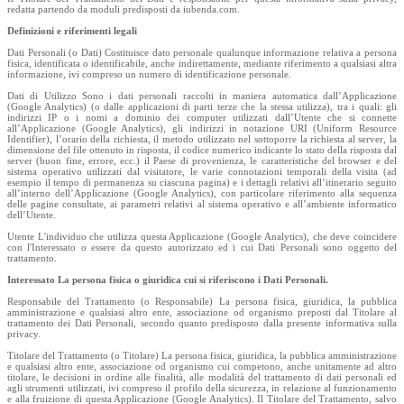
redatta partendo da moduli predisposti da iubenda.com.
Definizioni e riferimenti legali
Dati Personali (o Dati) Costituisce dato personale qualunque informazione relativa a persona
fisica, identificata o identificabile, anche indirettamente, mediante riferimento a qualsiasi altra
informazione, ivi compreso un numero di identificazione personale.
Dati di Utilizzo Sono i dati personali raccolti in maniera automatica dall’Applicazione
(Google Analytics) (o dalle applicazioni di parti terze che la stessa utilizza), tra i quali: gli
indirizzi IP o i nomi a dominio dei computer utilizzati dall’Utente che si connette
all’Applicazione (Google Analytics), gli indirizzi in notazione URI (Uniform Resource
Identifier), l’orario della richiesta, il metodo utilizzato nel sottoporre la richiesta al server, la
dimensione del file ottenuto in risposta, il codice numerico indicante lo stato della risposta dal
server (buon fine, errore, ecc.) il Paese di provenienza, le caratteristiche del browser e del
sistema operativo utilizzati dal visitatore, le varie connotazioni temporali della visita (ad
esempio il tempo di permanenza su ciascuna pagina) e i dettagli relativi all’itinerario seguito
all’interno dell’Applicazione (Google Analytics), con particolare riferimento alla sequenza
delle pagine consultate, ai parametri relativi al sistema operativo e all’ambiente informatico
dell’Utente.
Utente L'individuo che utilizza questa Applicazione (Google Analytics), che deve coincidere
con l'Interessato o essere da questo autorizzato ed i cui Dati Personali sono oggetto del
trattamento.
Interessato La persona fisica o giuridica cui si riferiscono i Dati Personali.
Responsabile del Trattamento (o Responsabile) La persona fisica, giuridica, la pubblica
amministrazione e qualsiasi altro ente, associazione od organismo preposti dal Titolare al
trattamento dei Dati Personali, secondo quanto predisposto dalla presente informativa sulla
privacy.
Titolare del Trattamento (o Titolare) La persona fisica, giuridica, la pubblica amministrazione
e qualsiasi altro ente, associazione od organismo cui competono, anche unitamente ad altro
titolare, le decisioni in ordine alle finalità, alle modalità del trattamento di dati personali ed
agli strumenti utilizzati, ivi compreso il profilo della sicurezza, in relazione al funzionamento
e alla fruizione di questa Applicazione (Google Analytics). Il Titolare del Trattamento, salvo