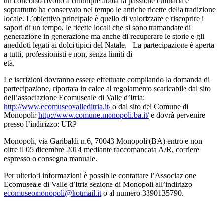
un concorso rivolto a chiunque abbia la passione culinaria e
soprattutto ha conservato nel tempo le antiche ricette della tradizione
locale. L’obiettivo principale è quello di valorizzare e riscoprire i
sapori di un tempo, le ricette locali che si sono tramandate di
generazione in generazione ma anche di recuperare le storie e gli
aneddoti legati ai dolci tipici del Natale. La partecipazione è aperta
a tutti, professionisti e non, senza limiti di
età
Le iscrizioni dovranno essere effettuate compilando la domanda di
partecipazione, riportata in calce al regolamento scaricabile dal sito
dell’associazione Ecomuseale di Valle d’Itria:
http://
www.ecomuseovalleditria.it/
o dal sito del Comune di
Monopoli:
http://
www.comune.monopoli.ba.it/
e dovrà pervenire
presso l’indirizzo: URP
Monopoli, via Garibaldi n.6, 70043 Monopoli (BA) entro e non
oltre il 05 dicembre 2014 mediante raccomandata A/R, corriere
espresso o consegna manuale.
Per ulteriori informazioni è possibile contattare l’Associazione
Ecomuseale di Valle d’Itria sezione di Monopoli all’indirizzo
ecomuseomonopoli@hotmail.it
o al numero 3890135790.