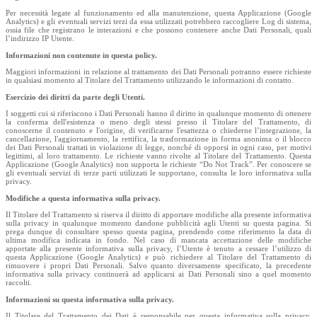
Per necessità legate al funzionamento ed alla manutenzione, questa Applicazione (Google
Analytics) e gli eventuali servizi terzi da essa utilizzati potrebbero raccogliere Log di sistema,
ossia file che registrano le interazioni e che possono contenere anche Dati Personali, quali
l’indirizzo IP Utente.
Informazioni non contenute in questa policy.
Maggiori informazioni in relazione al trattamento dei Dati Personali potranno essere richieste
in qualsiasi momento al Titolare del Trattamento utilizzando le informazioni di contatto.
Esercizio dei diritti da parte degli Utenti.
I soggetti cui si riferiscono i Dati Personali hanno il diritto in qualunque momento di ottenere
la conferma dell'esistenza o meno degli stessi presso il Titolare del Trattamento, di
conoscerne il contenuto e l'origine, di verificarne l'esattezza o chiederne l’integrazione, la
cancellazione, l'aggiornamento, la rettifica, la trasformazione in forma anonima o il blocco
dei Dati Personali trattati in violazione di legge, nonché di opporsi in ogni caso, per motivi
legittimi, al loro trattamento. Le richieste vanno rivolte al Titolare del Trattamento. Questa
Applicazione (Google Analytics) non supporta le richieste “Do Not Track”. Per conoscere se
gli eventuali servizi di terze parti utilizzati le supportano, consulta le loro informativa sulla
privacy.
Modifiche a questa informativa sulla privacy.
Il Titolare del Trattamento si riserva il diritto di apportare modifiche alla presente informativa
sulla privacy in qualunque momento dandone pubblicità agli Utenti su questa pagina. Si
prega dunque di consultare spesso questa pagina, prendendo come riferimento la data di
ultima modifica indicata in fondo. Nel caso di mancata accettazione delle modifiche
apportate alla presente informativa sulla privacy, l’Utente è tenuto a cessare l’utilizzo di
questa Applicazione (Google Analytics) e può richiedere al Titolare del Trattamento di
rimuovere i propri Dati Personali. Salvo quanto diversamente specificato, la precedente
informativa sulla privacy continuerà ad applicarsi ai Dati Personali sino a quel momento
raccolti.
Informazioni su questa informativa sulla privacy.
Il Titolare del Trattamento dei Dati è responsabile per questa informativa sulla privacy,