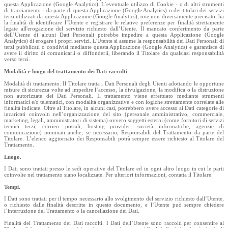
questa Applicazione (Google Analytics). L’eventuale utilizzo di Cookie - o di altri strumenti
di tracciamento - da parte di questa Applicazione (Google Analytics) o dei titolari dei servizi
terzi utilizzati da questa Applicazione (Google Analytics), ove non diversamente precisato, ha
la finalità di identificare l’Utente e registrare le relative preferenze per finalità strettamente
legate all'erogazione del servizio richiesto dall’Utente. Il mancato conferimento da parte
dell’Utente di alcuni Dati Personali potrebbe impedire a questa Applicazione (Google
Analytics) di erogare i propri servizi. L'Utente si assume la responsabilità dei Dati Personali di
terzi pubblicati o condivisi mediante questa Applicazione (Google Analytics) e garantisce di
avere il diritto di comunicarli o diffonderli, liberando il Titolare da qualsiasi responsabilità
verso terzi.
Modalità e luogo del trattamento dei Dati raccolti
Modalità di trattamento. Il Titolare tratta i Dati Personali degli Utenti adottando le opportune
misure di sicurezza volte ad impedire l’accesso, la divulgazione, la modifica o la distruzione
non autorizzate dei Dati Personali. Il trattamento viene effettuato mediante strumenti
informatici e/o telematici, con modalità organizzative e con logiche strettamente correlate alle
finalità indicate. Oltre al Titolare, in alcuni casi, potrebbero avere accesso ai Dati categorie di
incaricati coinvolti nell’organizzazione del sito (personale amministrativo, commerciale,
marketing, legali, amministratori di sistema) ovvero soggetti esterni (come fornitori di servizi
tecnici terzi, corrieri postali, hosting provider, società informatiche, agenzie di
comunicazione) nominati anche, se necessario, Responsabili del Trattamento da parte del
Titolare. L’elenco aggiornato dei Responsabili potrà sempre essere richiesto al Titolare del
Trattamento.
Luogo.
I Dati sono trattati presso le sedi operative del Titolare ed in ogni altro luogo in cui le parti
coinvolte nel trattamento siano localizzate. Per ulteriori informazioni, contatta il Titolare.
Tempi.
I Dati sono trattati per il tempo necessario allo svolgimento del servizio richiesto dall’Utente,
o richiesto dalle finalità descritte in questo documento, e l’Utente può sempre chiedere
l’interruzione del Trattamento o la cancellazione dei Dati.
Finalità del Trattamento dei Dati raccolti. I Dati dell’Utente sono raccolti per consentire al