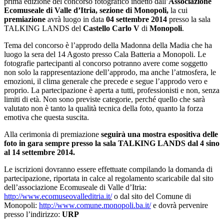
prima edizione del concorso fotografico indetto dall’
Associazione
Ecomuseale di Valle d’Itria, sezione di Monopoli,
la cui
premiazione
avrà luogo in data
04 settembre 2014
presso la sala
TALKING LANDS del
Castello Carlo V
di
Monopoli
.
Tema del concorso è l’approdo della Madonna della Madia che ha
luogo la sera del 14 Agosto presso Cala Batteria a Monopoli. Le
fotografie partecipanti al concorso potranno avere come soggetto
non solo la rappresentazione dell’approdo, ma anche l’atmosfera, le
emozioni, il clima generale che precede e segue l’approdo vero e
proprio. La partecipazione è aperta a tutti, professionisti e non, senza
limiti di età. Non sono previste categorie, perché quello che sarà
valutato non è tanto la qualità tecnica della foto, quanto la forza
emotiva che questa suscita.
Alla cerimonia di premiazione
seguirà una mostra espositiva delle
foto in gara sempre presso la sala TALKING LANDS dal 4 sino
al 14 settembre 2014.
Le iscrizioni dovranno essere effettuate compilando la domanda di
partecipazione, riportata in calce al regolamento scaricabile dal sito
dell’associazione Ecomuseale di Valle d’Itria:
http://www.ecomuseovalleditria.it/
o dal sito del Comune di
Monopoli:
http://
www.comune.monopoli.ba.it/
e dovrà pervenire
presso l’indirizzo:
URP