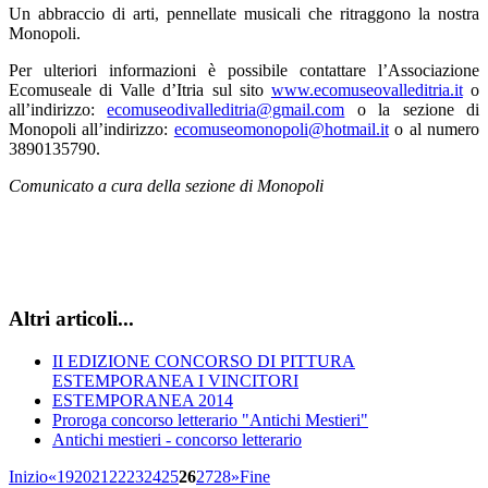
Un abbraccio di arti, pennellate musicali che ritraggono la nostra
Monopoli.
Per ulteriori informazioni è possibile contattare l’Associazione
Ecomuseale di Valle d’Itria sul sito
www.ecomuseovalleditria.it
o
all’indirizzo:
ecomuseodivalleditria@gmail.com
o la sezione di
Monopoli all’indirizzo:
ecomuseomonopoli@hotmail.it
o al numero
3890135790.
Comunicato a cura della sezione di Monopoli
Altri articoli...
II EDIZIONE CONCORSO DI PITTURA
ESTEMPORANEA I VINCITORI
ESTEMPORANEA 2014
Proroga concorso letterario "Antichi Mestieri"
Antichi mestieri - concorso letterario
Inizio
«
19
20
21
22
23
24
25
26
27
28
»
Fine