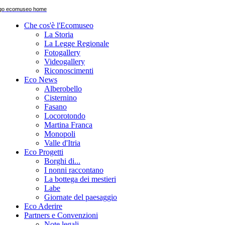
Che cos'è l'Ecomuseo
La Storia
La Legge Regionale
Fotogallery
Videogallery
Riconoscimenti
Eco News
Alberobello
Cisternino
Fasano
Locorotondo
Martina Franca
Monopoli
Valle d'Itria
Eco Progetti
Borghi di...
I nonni raccontano
La bottega dei mestieri
Labe
Giornate del paesaggio
Eco Aderire
Partners e Convenzioni
Note legali