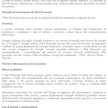
Titolare di fornire i propri servizi, così come per le seguenti finalità: Statistica. Le tipologie di
Dati Personali utilizzati per ciascuna finalità sono indicati nelle sezioni specifiche di questo
documento.
Dettagli sul trattamento dei Dati Personali.
I Dati Personali sono raccolti per le seguenti finalità ed utilizzando i seguenti servizi:
Statistica.
I servizi contenuti nella presente sezione permettono al Titolare del Trattamento di
monitorare e analizzare i dati di traffico e servono a tener traccia del comportamento
dell’Utente.
Google Analytics (Google). Google Analytics è un servizio di analisi web fornito da Google
Inc. (“Google”). Google utilizza i Dati Personali raccolti allo scopo di tracciare ed esaminare
l’utilizzo di questa Applicazione (Google Analytics), compilare report e condividerli con gli
altri servizi sviluppati da Google. Google potrebbe utilizzare i Dati Personali per
contestualizzare e personalizzare gli annunci del proprio network pubblicitario. Dati
personali raccolti: Cookie e Dati di utilizzo. Luogo del trattamento : USA – Privacy Policy –
Opt Out
Ulteriori informazioni sul trattamento
Difesa in giudizio.
I Dati Personali dell’Utente possono essere utilizzati per la difesa da parte del Titolare in
giudizio o nelle fasi propedeutiche alla sua eventuale instaurazione, da abusi nell'utilizzo
della stessa o dei servizi connessi da parte dell’Utente. L’Utente dichiara di essere
consapevole che il Titolare potrebbe essere richiesto di rivelare i Dati su richiesta delle
pubbliche autorità.
Informative specifiche. Su richiesta dell’Utente, in aggiunta alle informazioni contenute in
questa informativa sulla privacy, questa Applicazione (Google Analytics) potrebbe fornire
all'Utente delle informative aggiuntive e contestuali riguardanti servizi specifici, o la raccolta
ed il trattamento di Dati Personali.
Log di sistema e manutenzione.