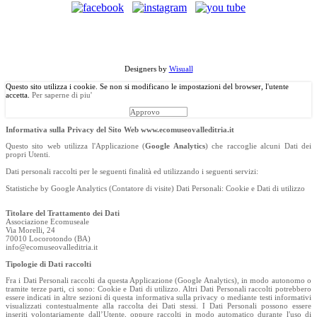
©
Copyright
2013 Associazione Ecomuseale di Valle D'Itria - Via
Morelli, 24 - 70010 Locorotondo (BA). Tutti i diritti riservati.
Designers by
Wisuall
Questo sito utilizza i cookie. Se non si modificano le impostazioni del browser, l'utente
accetta.
Per saperne di piu'
Approvo
Informativa sulla Privacy del Sito Web www.ecomuseovalleditria.it
Questo sito web utilizza l'Applicazione (
Google Analytics
) che raccoglie alcuni Dati dei
propri Utenti.
Dati personali raccolti per le seguenti finalità ed utilizzando i seguenti servizi:
Statistiche by Google Analytics (Contatore di visite) Dati Personali: Cookie e Dati di utilizzo
Titolare del Trattamento dei Dati
Associazione Ecomuseale
Via Morelli, 24
70010 Locorotondo (BA)
info@ecomuseovalleditria.it
Tipologie di Dati raccolti
Fra i Dati Personali raccolti da questa Applicazione (Google Analytics), in modo autonomo o
tramite terze parti, ci sono: Cookie e Dati di utilizzo. Altri Dati Personali raccolti potrebbero
essere indicati in altre sezioni di questa informativa sulla privacy o mediante testi informativi
visualizzati contestualmente alla raccolta dei Dati stessi. I Dati Personali possono essere
inseriti volontariamente dall’Utente, oppure raccolti in modo automatico durante l'uso di